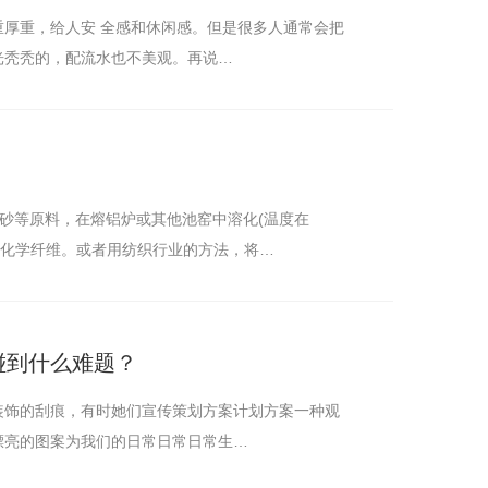
厚重，给人安 全感和休闲感。但是很多人通常会把
光秃秃的，配流水也不美观。再说…
矿砂等原料，在熔铝炉或其他池窑中溶化(温度在
艺成化学纤维。或者用纺织行业的方法，将…
碰到什么难题？
装饰的刮痕，有时她们宣传策划方案计划方案一种观
漂亮的图案为我们的日常日常日常生…