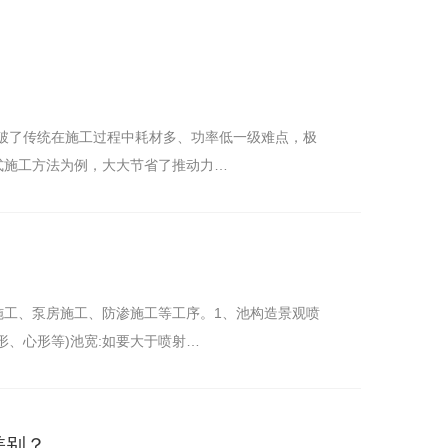
破了传统在施工过程中耗材多、功率低一级难点，极
式施工方法为例，大大节省了推动力…
施工、泵房施工、防渗施工等工序。1、池构造景观喷
形、心形等)池宽:如要大于喷射…
差别？