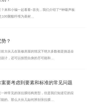
？来和小编一起看看~首先，我们介绍了**种吸声板
酯纤维吸音板采用百分之100聚酯纤维为基材…
优势？
目前大伙儿在装修房屋的情况下绝大多数都是挑选全
河南医用门厂家
间设计，还可以按照自身的尽可能和…
方案要考虑到要素和标准的常见问题
是一种常见的张拉膜结构类型，但是我们知道它的应
可能的。那么大伙儿如何辨别张拉膜…