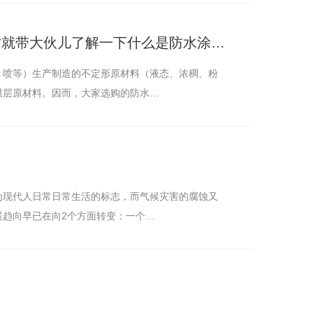
防水涂料是家装中不可以缺少的原材料，**就带大伙儿了解一下什么是防水涂料。
、喷等）生产制造的不定形原材料（液态、浓稠、粉
膜层原材料。因而，大家选购的防水…
为现代人日常日常生活的标志，而气候灾害的腐蚀又
展趋向早已在向2个方面转变：一个…