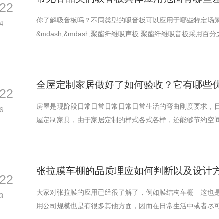
22
你了解吸音板吗？不同类型的吸音板可以应用于哪些特定场景
4
&mdash;&mdash;聚酯纤维吸声板 聚
全屋定制家居做好了如何验收？它有哪些
22
房屋是现阶段日常日常日常日常日常生活的弯曲刚度要求，
用门
防辐射门
6
屋定制家具，由于家居定制的样式各式各样，还能够节约空
张拉膜车棚的品质理应如何判断以及设计
22
大家对张拉膜的应用已经很了解了，例如膜结构车棚，这也
3
用公司规模也是有很多其他方面，因而在日常生活中或者尽