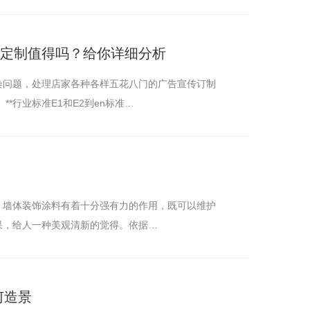
屋定制值得吗？给你详细分析
染问题，处理店家各种各样五花八门的广告宣传订制
领域的发展历程便是一段持续更新的生态环境治理整个过程。 **行业标准E1和E2到en标准…
，墙体装饰涂料有着十分强有力的作用，既可以维护
果，给人一种美观清新的觉得。依据…
何造景