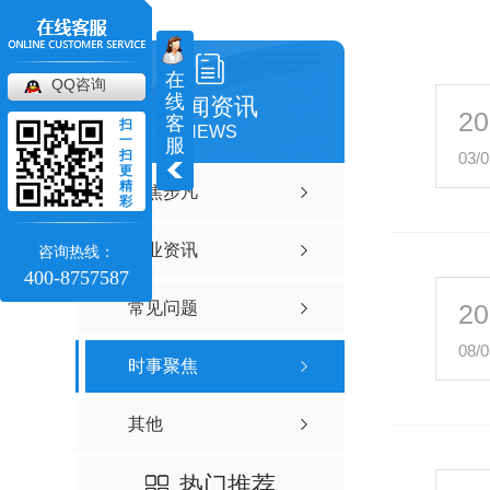
在
QQ咨询
线
新闻资讯
20
客
扫
NEWS
一
服
扫
03/0
更
精
聚焦步凡
彩
行业资讯
咨询热线：
400-8757587
常见问题
20
08/0
时事聚焦
其他
热门推荐