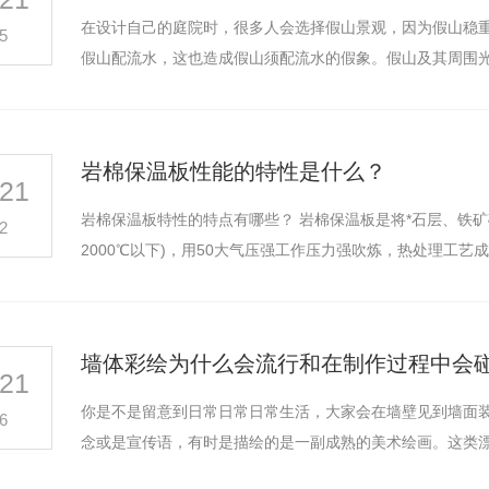
在设计自己的庭院时，很多人会选择假山景观，因为假山稳重
5
假山配流水，这也造成假山须配流水的假象。假山及其周围
岩棉保温板性能的特性是什么？
21
岩棉保温板特性的特点有哪些？ 岩棉保温板是将*石层、铁
2
2000℃以下)，用50大气压强工作压力强吹炼，热处理工
墙体彩绘为什么会流行和在制作过程中会
21
你是不是留意到日常日常日常生活，大家会在墙壁见到墙面
6
念或是宣传语，有时是描绘的是一副成熟的美术绘画。这类