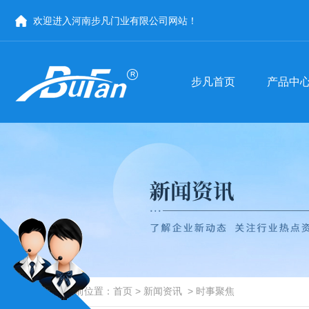
步凡首页
产品中
欢迎进入河南步凡门业有限公司网站！
步凡首页
产品中
医用门
河南医用门-手术室门
商用门
河南商用门
防辐射门
河南医用门厂家
河南自动门
手术室门价格
商用门批发
自动门厂家
当前位置：
首页
>
新闻资讯
>
时事聚焦