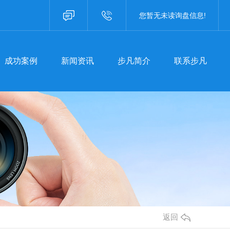
成功案例
新闻资讯
步凡简介
联系步凡
您暂无未读询盘信息!
咨询热线：400-8757587
成功案例
新闻资讯
步凡简介
联系步凡
焦步凡
聚焦步凡
业资讯
行业资讯
见问题
常见问题
事聚焦
时事聚焦
其他
其他
返回