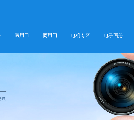
心
医用门
商用门
电机专区
电子画册
心
医用门
商用门
电机专区
电子画册
医用门
河南医用门-手术室门
聚
商用门
河南商用门
防辐射门
行
河南医用门厂家
河南自动门
常
手术室门价格
商用门批发
时
自动门厂家