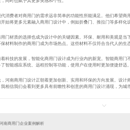
性，同时也赋予其更多美感和个性。
现代消费者对商用门的需求远非简单的功能性所能满足。他们希望商
们开始将更多元素融入商用门设计中，例如折叠门、推拉门等多样化
商用门材质的选择也成为设计中的关键因素。环保、耐用和美观是当
环保材料制作的商用门成为市场热点。这些材料不仅符合当代人的生态
随着科技的发展，智能化商用门设计成为行业内的新宠。智能商用门
备了智能感应系统、远程控制等功能，使用户在使用时更加便捷舒适
说，河南商用门设计正朝着更加创新、实用和环保的方向发展。设计
，我相信我们会看到更多具有前瞻性和创意的商用门设计涌现，为城
河南商用门企业案例解析