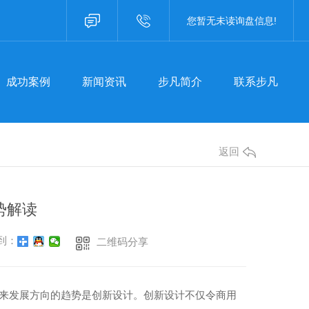
成功案例
新闻资讯
步凡简介
联系步凡
您暂无未读询盘信息!
咨询热线：400-8757587
成功案例
新闻资讯
步凡简介
联系步凡
焦步凡
聚焦步凡
返回
业资讯
行业资讯
见问题
常见问题
势解读
事聚焦
时事聚焦
到：
二维码分享
其他
其他
未来发展方向的趋势是创新设计。创新设计不仅令商用