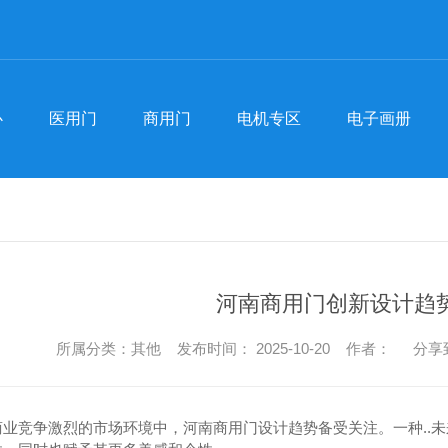
心
医用门
商用门
电机专区
电子画册
心
医用门
商用门
电机专区
电子画册
医用门
河南医用门-手术室门
聚
商用门
河南商用门
防辐射门
行
河南医用门厂家
河南自动门
常
河南商用门创新设计趋
手术室门价格
商用门批发
时
所属分类：其他 发布时间： 2025-10-20 作者：
分享
自动门厂家
商业竞争激烈的市场环境中，河南商用门设计趋势备受关注。一种..