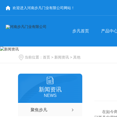
步凡首页
产品中
欢迎进入河南步凡门业有限公司网站！
步凡首页
产品中
医用门
河南医用门-手术室门
当前位置：
首页
>
新闻资讯
>
其他
商用门
河南商用门
防辐射门
河南医用门厂家
河南自动门
手术室门价格
商用门批发
新闻资讯
NEWS
自动门厂家
聚焦步凡
在如今