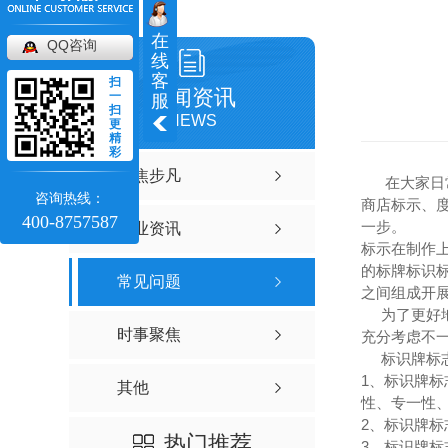
在
QQ咨询
线
客
扫
新闻资讯
一
服
扫
NEWS
更
精
彩
聚焦步凡
在大家日常
咨询热线：
商店标示、
400-8757587
一步。
行业资讯
标示在制作
的标牌标识
常见问题
之间组成开
为了更好地
时事聚焦
充分考虑不
标识牌标志
1、标识牌
其他
性、专一性
2、标识牌
热门推荐
3、标识牌