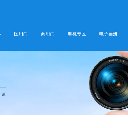
心
医用门
商用门
电机专区
电子画册
心
医用门
商用门
电机专区
电子画册
医用门
河南医用门-手术室门
聚
商用门
河南商用门
防辐射门
行
河南医用门厂家
河南自动门
常
手术室门价格
商用门批发
时
自动门厂家