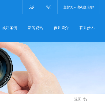
成功案例
新闻资讯
步凡简介
联系步凡
您暂无未读询盘信息!
咨询热线：400-8757587
成功案例
新闻资讯
步凡简介
联系步凡
焦步凡
聚焦步凡
业资讯
行业资讯
见问题
常见问题
事聚焦
时事聚焦
其他
其他
返回