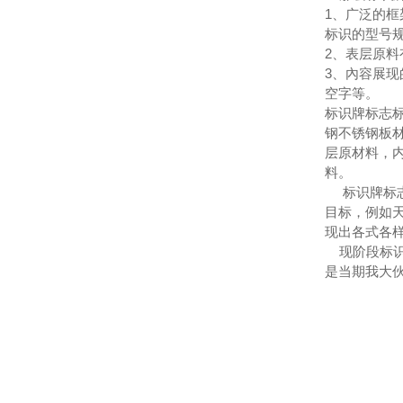
1、广泛的
标识的型号
2、表层原
3、內容展
空字等。
标识牌标志
钢不锈钢板
层原材料，内
料。
标识牌标志
目标，例如
现出各式各
现阶段标识
是当期我大