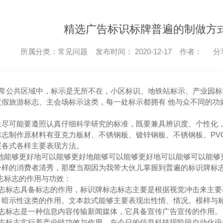
精选广告标识标牌普遍的制做方
所属分类：常见问题 发布时间： 2020-12-17 作者：
分
公共区域中，标示是无所不在，小区标识、地铁站标示、产业园标
度假旅游标志、主会场标示这类，每一处标示都拥有 他与众不同的功
上尽可能要遵照认真仔细科学研究的标准，既要兼具辨识度、个性化
标志制作原材料有亚克力板材、不锈钢板、镀锌钢板、不锈钢板、PV
展各式各样主要表现方法。
能够更好地可以能够更好地能够可以能够更好地可以能够可以能够更
一样的消费者清秀，那麼当期因为我带大伙儿掌握到普遍的标识牌标
标志的作用与功效：
标志标志具备标志的作用，标识牌标志标志主要是根据视觉冲击来主
、暗示性这类的作用。文本款式能够主要表现出性情、情况。模样与
标志标志是一种信息内容传输新闻媒体，它具备宣传广告宣传的作用。
标志标志实行着产业链功效与作用，在今日的信息科技现阶段自动化