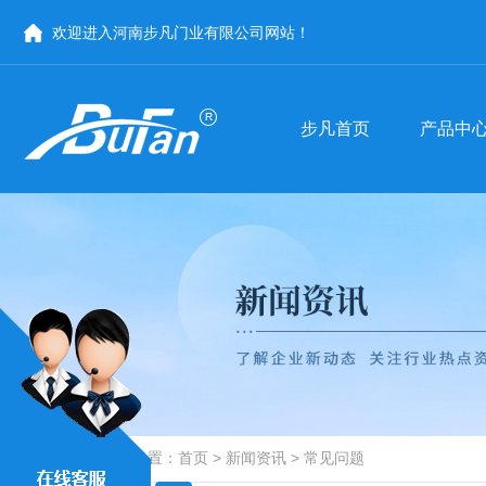
步凡首页
产品中
欢迎进入河南步凡门业有限公司网站！
步凡首页
产品中
医用门
河南医用门-手术室门
商用门
河南商用门
防辐射门
河南医用门厂家
河南自动门
手术室门价格
商用门批发
自动门厂家
当前位置：
首页
>
新闻资讯
>
常见问题