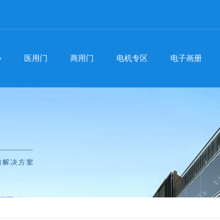
心
医用门
商用门
电机专区
电子画册
心
医用门
商用门
电机专区
电子画册
医用门
河南医用门-手术室门
聚
商用门
河南商用门
防辐射门
行
河南医用门厂家
河南自动门
常
手术室门价格
商用门批发
时
自动门厂家