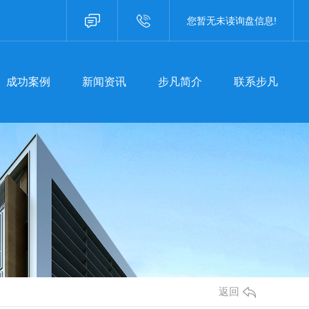
成功案例
新闻资讯
步凡简介
联系步凡
您暂无未读询盘信息!
咨询热线：400-8757587
成功案例
新闻资讯
步凡简介
联系步凡
焦步凡
聚焦步凡
业资讯
行业资讯
见问题
常见问题
事聚焦
时事聚焦
其他
其他
返回