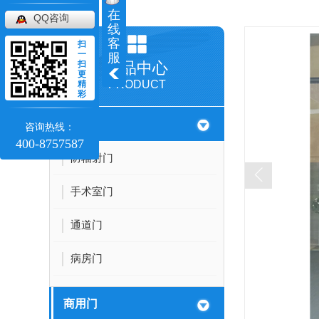
在
QQ咨询
线
客
扫
一
服
扫
产品中心
更
PRODUCT
精
彩
医用门
咨询热线：
400-8757587
防辐射门
手术室门
通道门
病房门
商用门