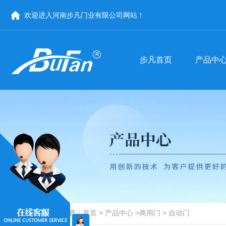
步凡首页
产品中
欢迎进入河南步凡门业有限公司网站！
步凡首页
产品中
医用门
河南医用门-手术室门
商用门
河南商用门
防辐射门
河南医用门厂家
河南自动门
手术室门价格
商用门批发
自动门厂家
当前位置：
首页
>
产品中心
>
商用门
>
自动门